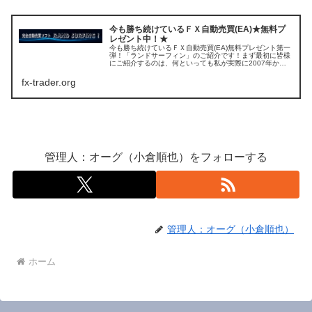
今も勝ち続けているＦＸ自動売買(EA)★無料プ
レゼント中！★
今も勝ち続けているＦＸ自動売買(EA)無料プレゼント第一
弾！「ランドサーフィン」のご紹介です！まず最初に皆様
にご紹介するのは、何といっても私が実際に2007年から
使い続け、そして勝ち続けているＦＸ自動売買(EA)です。
モニターの方も全員同じ...
fx-trader.org
管理人：オーグ（小倉順也）をフォローする
管理人：オーグ（小倉順也）
ホーム