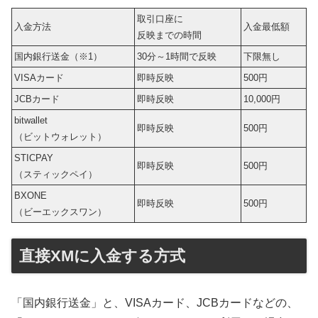
取引口座に
入金方法
入金最低額
反映までの時間
国内銀行送金（※1）
30分～1時間で反映
下限無し
VISAカード
即時反映
500円
JCBカード
即時反映
10,000円
bitwallet
即時反映
500円
（ビットウォレット）
STICPAY
即時反映
500円
（スティックペイ）
BXONE
即時反映
500円
（ビーエックスワン）
直接XMに入金する方式
「国内銀行送金」と、VISAカード、JCBカードなどの、