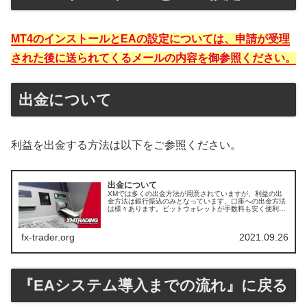
MT4のインストールとEAの設定については、申請が受理
された後に送られてくるメールの内容を御参照ください。
出金について
利益を出金する方法は以下をご参照ください。
出金について
XMでは多くの出金方法が用意されていますが、利益の出
金方法は銀行振込のみとなっています。口座への出金方法
は様々あります。ビットウォレットが手数料も安く便利が
良かったのですが、執筆時点（２０２１年８月１日時点）
では銀行入金をして、利益や稼いだ...
fx-trader.org
2021.09.26
『EAシステム導入までの流れ』に戻る