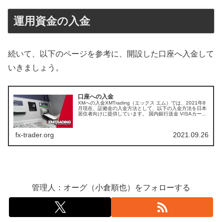
運用資金の入金
続いて、以下のページを参考に、開設した口座へ入金して
いきましょう。
口座への入金
XMへの入金XMTrading（エックス エム）では、2021年8
月現在、証拠金の入金方法として、以下の入金方法を日本
居住者向けに提供しています。 国内銀行送金 VISAカード
JCBカード bitwallet（ビットウォレット） STIC...
fx-trader.org
2021.09.26
管理人：オーグ（小倉順也）をフォローする